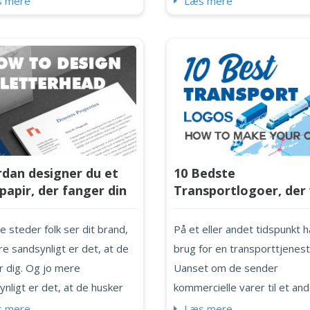
 mere
Læs mere
ive og hvorfor og hvordan
erstatte en social medieside,
 få dig i gang på dit t-
sociale mediesider, af design
trykseventyr. Branding af
ret begrænsede i deres
rdefinerede t-shirts Der
funktionalitet og fungerer m
et få lejligheder, hvor folk
som en kommunikationskana
kan bære deres
som et sandt online hjem. Nå
gskomfortable t-shirts. T-
søger efter dit brand, bruge
e...
søgemaskiner og forsøger a
dan designer du et
10 Bedste
finde din hjemmesi...
papir, der fanger din
Transportlogoer, der 
d perfekt?
inspirere dig til dit e
design
re steder folk ser dit brand,
På et eller andet tidspunkt ha
e sandsynligt er det, at de
brug for en transporttjenest
r dig. Og jo mere
Uanset om de sender
nligt er det, at de husker
kommercielle varer til et an
o mere sandsynligt er det, at
land eller leverer bedstemo
 mere
Læs mere