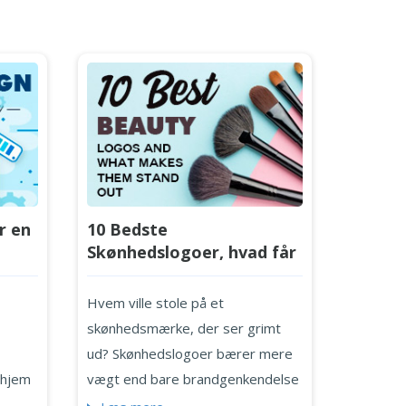
r en
10 Bedste
Skønhedslogoer, hvad får
ide
dem til at skille sig ud fra
resten
Hvem ville stole på et
skønhedsmærke, der ser grimt
ud? Skønhedslogoer bærer mere
 hjem
vægt end bare brandgenkendelse
- de skal lokke kunderne med