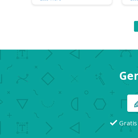
optimere operationer og gøre
jorde
dem i stand til at forblive
lickin
konkurrencedygtige. Disse
Chick
værktøjer gør virksomheder
taglin
produktive, holder dem forbundet
topmæ
med kunderne og sikrer
tidløs
effektivitet. Små
virksomhedsværktøjer giver også
Gen
virksomheder mulighed for at
forblive i kontr...
Gratis