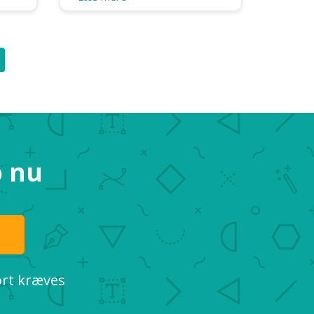
tablets har skabt nye værdifulde
kanaler for markedsføring. Men
ategi
det er tydeligere end nogensinde
før, at en one size fits all-tilgang til
gøre
design af mobile logoer ikke
usere
længere vil være tilstrækkeligt i
det digitale reklameområde.
uden
Responsive log...
o nu
ort kræves