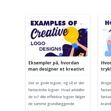
Eksempler på, hvordan
Hvor
man designer et kreativt
tryk
logo ved hjælp af flere
shir
teknikker
logo
Der er gode logoer, og så er der
Bruge
fantastiske logoer. Hvad adskiller
fantas
de to? Alle effektive logoer følger
fanta
de samme grundlæggende
brand
retningslinjer for grafisk design,
niveau