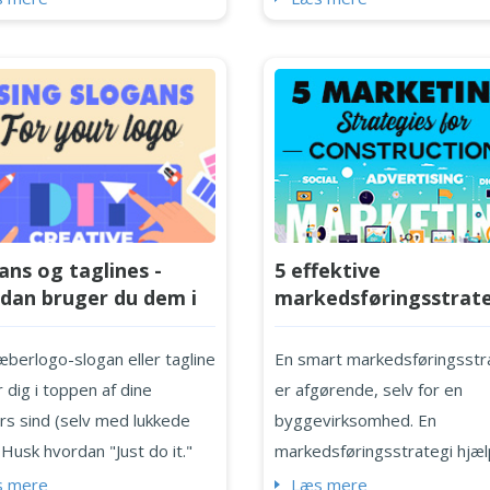
rtsætter med at interagere
fødselsdagsgave til den næs
it brand og køber dine
leverer transportvirksomhe
es. Kort sagt er brand-
meget nødvendig service, s
ghed positivt forbundet med
alle har brug for. Det er en a
-engagement og salg.
grundene til, at transportlo
r lægger du så meget energi
så vigtige - alle, der ser dem
esigne det perfekte logo,
potentielle kunder.Så hvad g
andt? Og i at skabe en
godt transportlogo? Og hvor.
ans og taglines -
5 effektive
...
dan bruger du dem i
markedsføringsstrate
logo design?
for din byggevirksom
æberlogo-slogan eller tagline
En smart markedsføringsstr
 dig i toppen af dine
er afgørende, selv for en
rs sind (selv med lukkede
byggevirksomhed. En
 Husk hvordan "Just do it."
markedsføringsstrategi hjæ
, "Det lykkeligste sted på
dig ikke kun med at få kunde
 mere
Læs mere