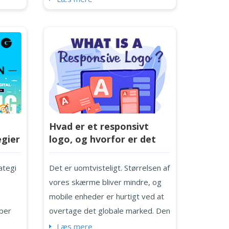
navigere i et meget
te by,
konkurrencepræget marked kan
der en
være intimiderende, medmindre
om vi
du har en unik logo, der indkapsler
f
din brands identitet, værdier,
goer er
filosofier og mission. Desværre
, er
kan det være en dyr og
ør et
tidskrævende affære at lave en
..
Hvad er et responsivt
logo, hvilket kan belaste de...
gier
logo, og hvorfor er det
hed
vigtigt for din
virksomhed?
ategi
Det er uomtvisteligt. Størrelsen af
vores skærme bliver mindre, og
mobile enheder er hurtigt ved at
lper
overtage det globale marked. Den
r, den
udbredte brug af smartphones og
Læs mere