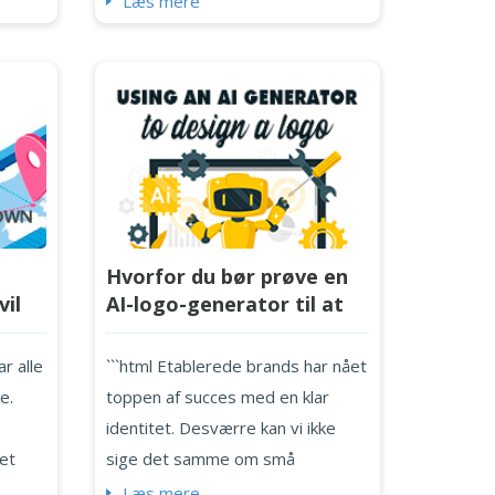
Læs mere
 fordi
løftet om at se godt ud. Det er
, er
næsten umuligt med et logo, der
ser kedeligt eller uinspireret ud.
ere
Hvis du designer et
l end
skønhedslogo, har vi samlet de 10
r folk
bedste skønhedslogoer nedenfor.
r de
Vi forklarer, hvad der gør dem så
t
succesfulde, og diskuterer tre
Hvorfor du bør prøve en
eksperttips, du...
AI-logo-generator til at
vil
skabe din
get
virksomhedslogo
```html Etablerede brands har nået
r alle
toppen af succes med en klar
e.
identitet. Desværre kan vi ikke
sige det samme om små
det
virksomheder og startups. At
rs
Læs mere