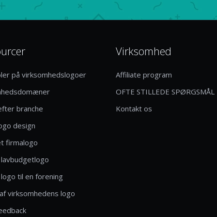
urcer
Virksomhed
ler på virksomhedslogoer
Affiliate program
mhedsdomæner
OFTE STILLEDE SPØRGSMÅL
efter branche
Kontakt os
logo design
t firmalogo
 lavbudgetlogo
logo til en forening
af virksomhedens logo
eedback