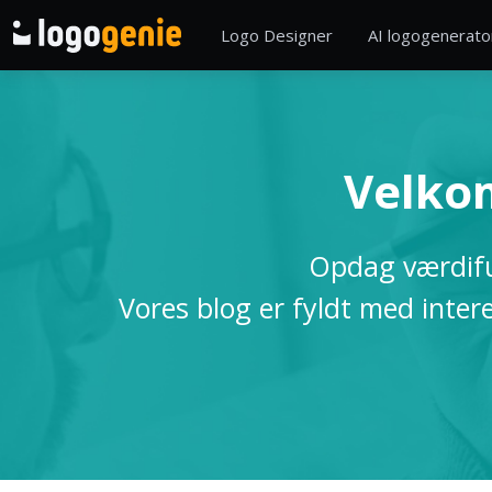
Logo Designer
AI logogenerato
Velkom
Opdag værdiful
Vores blog er fyldt med inter