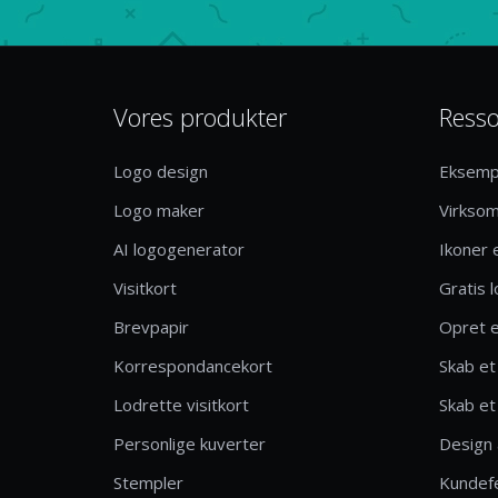
Vores produkter
Resso
Logo design
Eksemp
Logo maker
Virkso
AI logogenerator
Ikoner 
Visitkort
Gratis 
Brevpapir
Opret e
Korrespondancekort
Skab et
Lodrette visitkort
Skab et 
Personlige kuverter
Design 
Stempler
Kundef