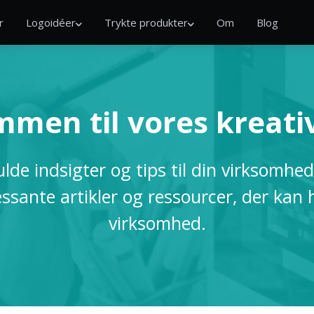
r
Logoidéer
Trykte produkter
Om
Blog
men til vores kreati
de indsigter og tips til din virksomhed
essante artikler og ressourcer, der ka
virksomhed.