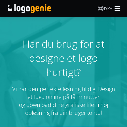
DK
Logo Designer
AI logogenerator
Har du brug for at
designe et logo
Logoidéer
hurtigt?
Trykte produkter
Om
Vi har den perfekte løsning til dig! Design
et logo online på få minutter
Blog
og download dine grafiske filer i høj
opløsning fra din brugerkonto!
LOG IND