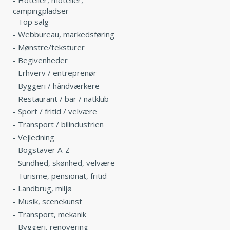
campingpladser
-
Top salg
-
Webbureau, markedsføring
-
Mønstre/teksturer
-
Begivenheder
-
Erhverv / entreprenør
-
Byggeri / håndværkere
-
Restaurant / bar / natklub
-
Sport / fritid / velvære
-
Transport / bilindustrien
-
Vejledning
-
Bogstaver A-Z
-
Sundhed, skønhed, velvære
-
Turisme, pensionat, fritid
-
Landbrug, miljø
-
Musik, scenekunst
-
Transport, mekanik
-
Byggeri, renovering