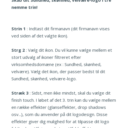
Skab dit Sundhed, skønhed, velvære-logo i tre
nemme trin!
Strin 1
: Indtast dit firmanavn (dit firmanavn vises
ved siden af det valgte ikon).
Strg 2
: Vælg dit ikon. Du vil kunne vælge mellem et
stort udvalg af ikoner filtreret efter
virksomhedsdomæne (ex : Sundhed, skønhed,
velvære). Vælg det ikon, der passer bedst til dit
Sundhed, skønhed, velvære-logo.
Stræk 3
: Sidst, men ikke mindst, skal du vælge dit
finish touch. I løbet af det 3. trin kan du vælge mellem
en række effekter (glanseffekter, drop shadows
osv...), som du anvender på dit logodesign. Disse
effekter giver dig mulighed for at tilpasse dit logo