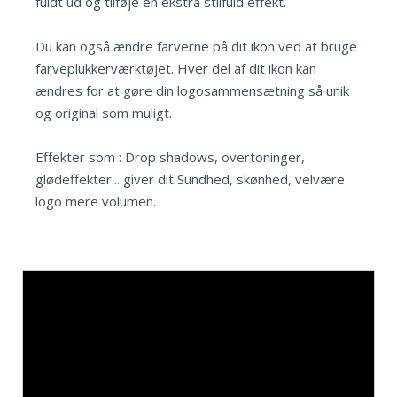
fuldt ud og tilføje en ekstra stilfuld effekt.
Du kan også ændre farverne på dit ikon ved at bruge
farveplukkerværktøjet. Hver del af dit ikon kan
ændres for at gøre din logosammensætning så unik
og original som muligt.
Effekter som : Drop shadows, overtoninger,
glødeffekter... giver dit Sundhed, skønhed, velvære
logo mere volumen.