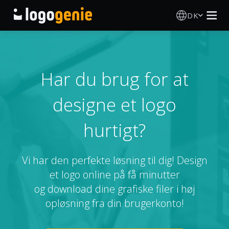
DK
Logo Designer
AI logogenerator
Har du brug for at
designe et logo
Logoidéer
hurtigt?
Trykte produkter
Om
Vi har den perfekte løsning til dig! Design
et logo online på få minutter
Blog
og download dine grafiske filer i høj
opløsning fra din brugerkonto!
LOG IND