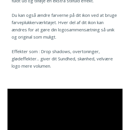
fuldt ud og tilføje en ekstra stilfuld effekt.
Du kan også ændre farverne på dit ikon ved at bruge
farveplukkerværktøjet. Hver del af dit ikon kan
ændres for at gøre din logosammensætning så unik
og original som muligt.
Effekter som : Drop shadows, overtoninger,
glødeffekter... giver dit Sundhed, skønhed, velvære
logo mere volumen.