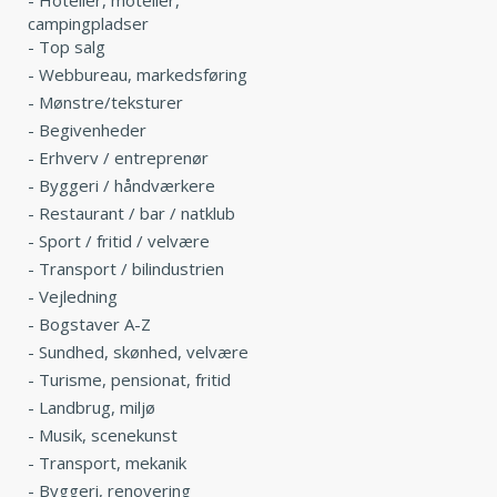
campingpladser
-
Top salg
-
Webbureau, markedsføring
-
Mønstre/teksturer
-
Begivenheder
-
Erhverv / entreprenør
-
Byggeri / håndværkere
-
Restaurant / bar / natklub
-
Sport / fritid / velvære
-
Transport / bilindustrien
-
Vejledning
-
Bogstaver A-Z
-
Sundhed, skønhed, velvære
-
Turisme, pensionat, fritid
-
Landbrug, miljø
-
Musik, scenekunst
-
Transport, mekanik
-
Byggeri, renovering