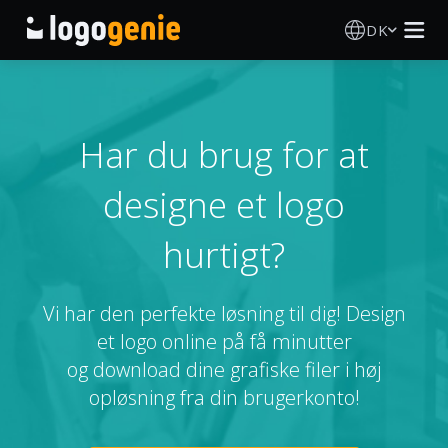
DK
Logo Designer
AI logogenerator
Har du brug for at
designe et logo
Logoidéer
hurtigt?
Trykte produkter
Om
Vi har den perfekte løsning til dig! Design
et logo online på få minutter
Blog
og download dine grafiske filer i høj
opløsning fra din brugerkonto!
LOG IND