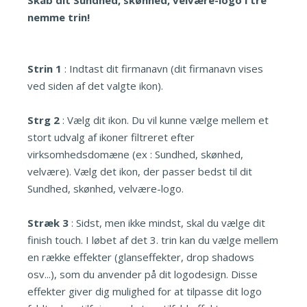
Skab dit Sundhed, skønhed, velvære-logo i tre
nemme trin!
Strin 1
: Indtast dit firmanavn (dit firmanavn vises
ved siden af det valgte ikon).
Strg 2
: Vælg dit ikon. Du vil kunne vælge mellem et
stort udvalg af ikoner filtreret efter
virksomhedsdomæne (ex : Sundhed, skønhed,
velvære). Vælg det ikon, der passer bedst til dit
Sundhed, skønhed, velvære-logo.
Stræk 3
: Sidst, men ikke mindst, skal du vælge dit
finish touch. I løbet af det 3. trin kan du vælge mellem
en række effekter (glanseffekter, drop shadows
osv...), som du anvender på dit logodesign. Disse
effekter giver dig mulighed for at tilpasse dit logo